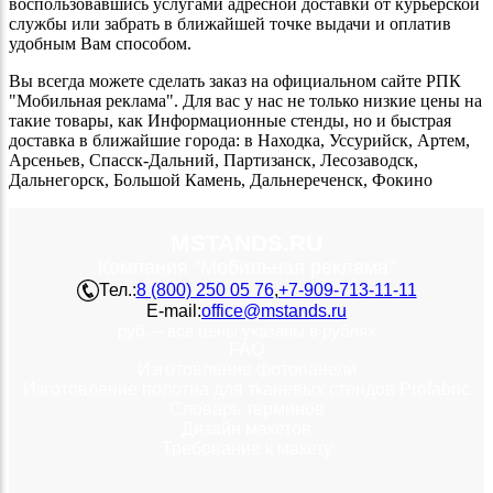
воспользовавшись услугами адресной доставки от курьерской
службы или забрать в ближайшей точке выдачи и оплатив
удобным Вам способом.
Вы всегда можете сделать заказ на официальном сайте РПК
"Мобильная реклама". Для вас у нас не только низкие цены на
такие товары, как Информационные стенды, но и быстрая
доставка в ближайшие города: в Находка, Уссурийск, Артем,
Арсеньев, Спасск-Дальний, Партизанск, Лесозаводск,
Дальнегорск, Большой Камень, Дальнереченск, Фокино
MSTANDS.RU
Компания "Мобильная реклама"
Тел.:
8 (800) 250 05 76
,
+7-909-713-11-11
E-mail:
office@mstands.ru
руб. – все цены указаны в рублях
FAQ
Изготовление фотопанели
Изготовление полотна для тканевых стендов Profabric
Словарь терминов
Дизайн макетов
Требование к макету