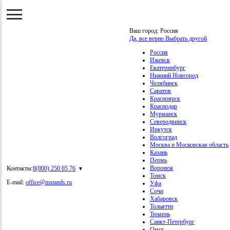
Ваш город:
Россия
Да, все верно
Выбрать другой
Россия
Ижевск
Екатеринбург
Нижний Новгород
Челябинск
Саратов
Красноярск
Краснодар
Мурманск
Северодвинск
Иркутск
Волгоград
Москва и Московская область
Казань
Пермь
Воронеж
Контакты:
8(800) 250 05 76
Томск
E-mail:
office@mstands.ru
Уфа
Сочи
Хабаровск
Тольятти
Тюмень
Санкт-Петербург
Омск