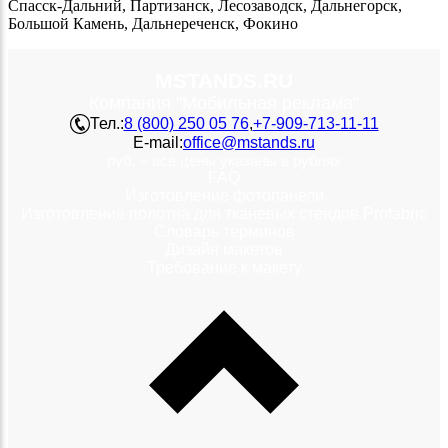
Спасск-Дальний, Партизанск, Лесозаводск, Дальнегорск,
Большой Камень, Дальнереченск, Фокино
MSTANDS.RU
Компания "Мобильная реклама"
Тел.:
8 (800) 250 05 76
,
+7-909-713-11-11
E-mail:
office@mstands.ru
руб. – все цены указаны в рублях
FAQ
Изготовление фотопанели
Изготовление полотна для тканевых стендов Profabric
Словарь терминов
Дизайн макетов
Требование к макету