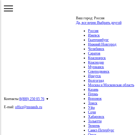
Ваш город:
Россия
Да, все верно
Выбрать другой
Россия
Ижевск
Екатеринбург
Нижний Новгород
Челябинск
Саратов
Красноярск
Краснодар
Мурманск
Северодвинск
Иркутск
Волгоград
Москва и Московская область
Казань
Пермь
Воронеж
Контакты:
8(800) 250 05 76
Томск
E-mail:
office@mstands.ru
Уфа
Сочи
Хабаровск
Тольятти
Тюмень
Санкт-Петербург
Омск